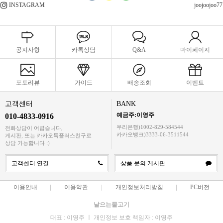
INSTAGRAM
joojoojoo77
공지사항
카톡상담
Q&A
마이페이지
포토리뷰
가이드
배송조회
이벤트
고객센터
BANK
예금주:이영주
010-4833-0916
우리은행)1002-829-584544
전화상담이 어렵습니다,
카카오뱅크)3333-06-3511544
게시판, 또는 카카오톡플러스친구로
상담 가능합니다 :)
고객센터 연결
상품 문의 게시판
이용안내
이용약관
개인정보처리방침
PC버전
날으는물고기
대표 : 이영주 ㅣ 개인정보 보호 책임자 : 이영주