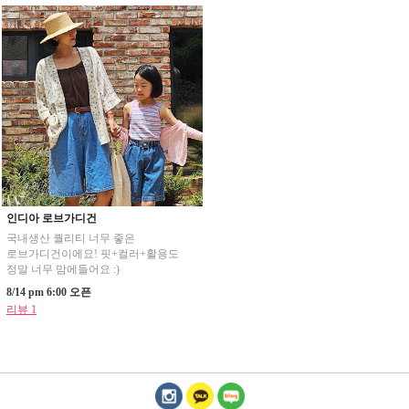
인디아 로브가디건
국내생산 퀄리티 너무 좋은
로브가디건이에요! 핏+컬러+활용도
정말 너무 맘에들어요 :)
8/14 pm 6:00 오픈
리뷰 1