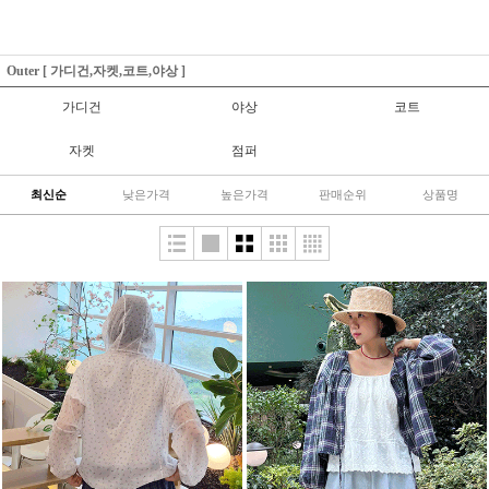
Outer [ 가디건,자켓,코트,야상 ]
가디건
야상
코트
자켓
점퍼
최신순
낮은가격
높은가격
판매순위
상품명