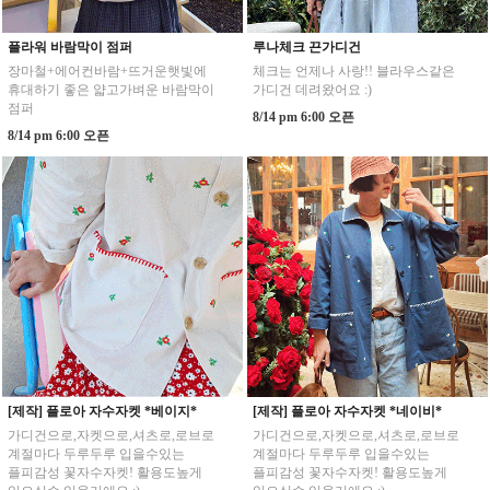
플라워 바람막이 점퍼
루나체크 끈가디건
장마철+에어컨바람+뜨거운햇빛에
체크는 언제나 사랑!! 블라우스같은
휴대하기 좋은 얇고가벼운 바람막이
가디건 데려왔어요 :)
점퍼
8/14 pm 6:00 오픈
8/14 pm 6:00 오픈
[제작] 플로아 자수자켓 *베이지*
[제작] 플로아 자수자켓 *네이비*
가디건으로,자켓으로,셔츠로,로브로
가디건으로,자켓으로,셔츠로,로브로
계절마다 두루두루 입을수있는
계절마다 두루두루 입을수있는
플피감성 꽃자수자켓! 활용도높게
플피감성 꽃자수자켓! 활용도높게