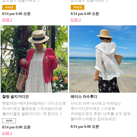
입으실수 있을거에요 :)
입으실수 있을거에요 :)
8/14 pm 6:00 오픈
8/14 pm 6:00 오픈
리뷰 2
리뷰 3
찰랑 골지가디건
레이스 자수후디
햇빛차단+에어컨바람차단 ! 가디건으로
사이즈 아주 넉넉하고 여유있는
이너티로도 활용만점 :) 국내생산으로
후디가디건이에요 :) 수영복
퀄리티좋은 찰랑가디건~ 꼭 챙겨요 :)
커버업으로도 추천! 단추를 모두 잠궈
블라우스처럼도 입어보세요!
8/14 pm 6:00 오픈
8/14 pm 6:00 오픈
리뷰 1