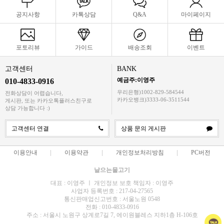
공지사항
카톡상담
Q&A
마이페이지
포토리뷰
가이드
배송조회
이벤트
고객센터
BANK
예금주:이영주
010-4833-0916
우리은행)1002-829-584544
전화상담이 어렵습니다,
카카오뱅크)3333-06-3511544
게시판, 또는 카카오톡플러스친구로
상담 가능합니다 :)
고객센터 연결
상품 문의 게시판
이용안내
이용약관
개인정보처리방침
PC버전
날으는물고기
대표 : 이영주 ㅣ 개인정보 보호 책임자 : 이영주
사업자 등록번호 : 217-04-27565
통신판매업신고번호 : 서울노원 0548
전화 : 010-4833-0916
주소 : 서울시 노원구 상계로7길 7, 에이원블레스 지하1층 H-106호