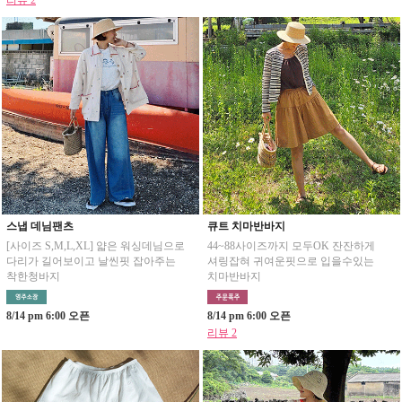
리뷰 2
스냅 데님팬츠
큐트 치마반바지
[사이즈 S,M,L,XL] 얇은 워싱데님으로
44~88사이즈까지 모두OK 잔잔하게
다리가 길어보이고 날씬핏 잡아주는
셔링잡혀 귀여운핏으로 입을수있는
착한청바지
치마반바지
8/14 pm 6:00 오픈
8/14 pm 6:00 오픈
리뷰 2