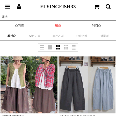
FLYINGFISH33
팬츠
스커트
팬츠
레깅스
최신순
낮은가격
높은가격
판매순위
상품명