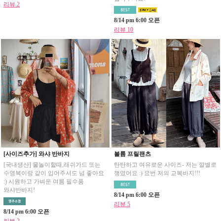
리뷰 2
8/14 pm 6:00 오픈
리뷰 10
[사이즈추가] 와샤 반바지
볼륨 프릴팬츠
[국내생산] 물놀이할때,래쉬가드 또는
탄탄하고 여유로운 사이즈- 저는 깔별로
수영복이랑 같이 입어주셔도 넘 좋아요
쟁였어요 :) 요번 저의 교복바지!!!
:) 시원하고 가벼운 여름 필수품
와샤반바지!
8/14 pm 6:00 오픈
리뷰 5
8/14 pm 6:00 오픈