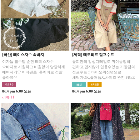
[국산] 레이스자수 속바지
[제작] 메모리즈 점프수트
여자들 필수템 순면 레이스자수
플피만의 감성디테일로 귀여움장착!
속바지로 시원하고 비침없이 당당하게
편하고,덥지않게 입을수있는 기장감의
예뻐지기♡ 이너팬츠+홈웨어로 정말
점프수트 :) 바이오워싱면으로
좋아요^^
세탁기OK,줄어듬X,사이즈 완전 FREE
8/14 pm 6:00 오픈
8/14 pm 6:00 오픈
리뷰 11