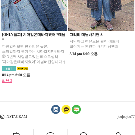
[ONLY플피] 치마같은데바지였어 *데님
그리리 데님배기팬츠
*
낙낙하고 여유로운 핏이 예쁘게
한번입어보면 편안함은 물론,
떨어지는 편안한 배기데님팬츠!
스타일까지 챙겨주는 치마같지만? 바지
8/14 pm 6:00 오픈
🤭 N년째 사랑받고있는 베스트셀러
'치마같은데바지였어' 데님버전입니다 :)
8/14 pm 6:00 오픈
리뷰 3
INSTAGRAM
joojoojoo77