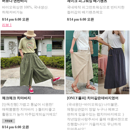
버뮤다 면반바지
제이크 피그워싱 배기팬츠
바이오워싱면 100%, 국내생산.
국내제작 피그먼트워싱으로 빈티지한
하체커버가능
컬러감의 배기팬츠에요
8/14 pm 6:00 오픈
8/14 pm 6:00 오픈
리뷰 1
체크체크 치마바지
[ONLY플피] 치마같은데바지였어
[단독진행] 가볍고 통넓어 시원한!
(국내원단+바이오워싱) 나이불문,
매력뿜뿜한 치마바지 :) 퀄리티좋고
체형상관없이 정말 누구나 예쁘고
활용도가 높아 자주입게되실거에요!
편하게 입을수있는 랩치마바지에요 :)
작년많은사랑주셔서 올해 여름버젼으로
진행합니다^^ 가을까지도 무난하게
8/14 pm 6:00 오픈
입어주셔요!