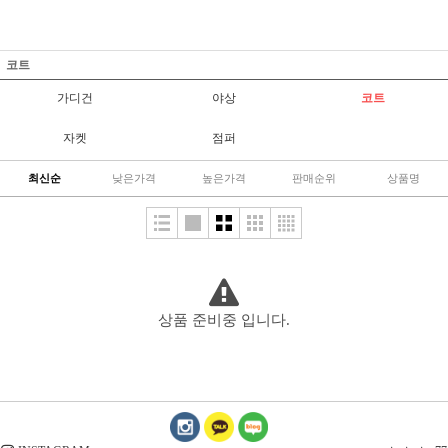
코트
가디건
야상
코트
자켓
점퍼
최신순
낮은가격
높은가격
판매순위
상품명
상품 준비중 입니다.