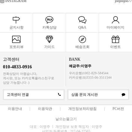
INSTAGRAM
joojoojoo77
공지사항
카톡상담
Q&A
마이페이지
포토리뷰
가이드
배송조회
이벤트
고객센터
BANK
예금주:이영주
010-4833-0916
우리은행)1002-829-584544
전화상담이 어렵습니다,
카카오뱅크)3333-06-3511544
게시판, 또는 카카오톡플러스친구로
상담 가능합니다 :)
고객센터 연결
상품 문의 게시판
이용안내
이용약관
개인정보처리방침
PC버전
날으는물고기
대표 : 이영주 ㅣ 개인정보 보호 책임자 : 이영주
사업자 등록번호 : 217-04-27565