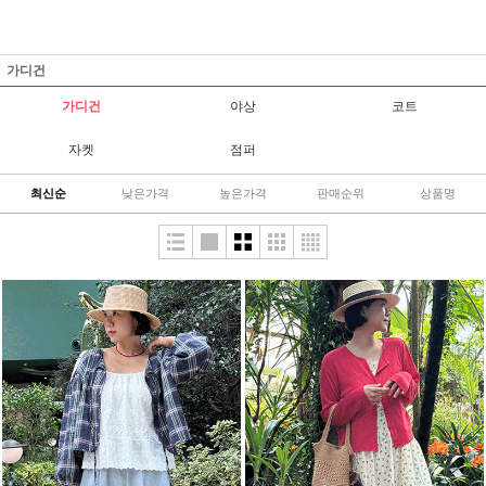
가디건
가디건
야상
코트
자켓
점퍼
최신순
낮은가격
높은가격
판매순위
상품명