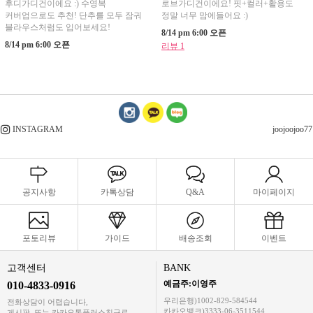
후디가디건이에요 :) 수영복
로브가디건이에요! 핏+컬러+활용도
커버업으로도 추천! 단추를 모두 잠궈
정말 너무 맘에들어요 :)
블라우스처럼도 입어보세요!
8/14 pm 6:00 오픈
8/14 pm 6:00 오픈
리뷰 1
INSTAGRAM
joojoojoo77
공지사항
카톡상담
Q&A
마이페이지
포토리뷰
가이드
배송조회
이벤트
고객센터
BANK
예금주:이영주
010-4833-0916
우리은행)1002-829-584544
전화상담이 어렵습니다,
카카오뱅크)3333-06-3511544
게시판, 또는 카카오톡플러스친구로