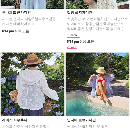
루나체크 끈가디건
찰랑 골지가디건
체크는 언제나 사랑!! 블라우스같은
햇빛차단+에어컨바람차단 ! 가디건으로
가디건 데려왔어요 :)
이너티로도 활용만점 :) 국내생산으로
퀄리티좋은 찰랑가디건~ 꼭 챙겨요 :)
8/14 pm 6:00 오픈
8/14 pm 6:00 오픈
리뷰 1
레이스 자수후디
인디아 로브가디건
사이즈 아주 넉넉하고 여유있는
국내생산 퀄리티 너무 좋은