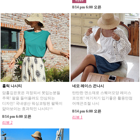
8/14 pm 6:00 오픈
홀릭 나시티
네모 레이스 끈나시
암홀깊은옷은 걱정되서 못입는분들
탄탄한 면소재로 스퀘어모양 레이스
주목! 팔을 들어올려도 안심되는
포인트! 여기저기 입기좋은 활용만점
디자인! 국내생산 워싱코팅된 팔뚝이
어깨끈조절 나시
얇아보이는 효과적인 나시티^^
8/14 pm 6:00 오픈
8/14 pm 6:00 오픈
리뷰 1
리뷰 2