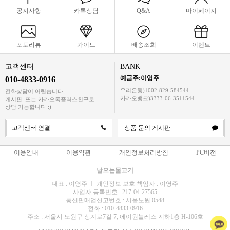
공지사항
카톡상담
Q&A
마이페이지
포토리뷰
가이드
배송조회
이벤트
고객센터
BANK
예금주:이영주
010-4833-0916
우리은행)1002-829-584544
전화상담이 어렵습니다,
카카오뱅크)3333-06-3511544
게시판, 또는 카카오톡플러스친구로
상담 가능합니다 :)
고객센터 연결
상품 문의 게시판
이용안내
이용약관
개인정보처리방침
PC버전
날으는물고기
대표 : 이영주 ㅣ 개인정보 보호 책임자 : 이영주
사업자 등록번호 : 217-04-27565
통신판매업신고번호 : 서울노원 0548
전화 : 010-4833-0916
주소 : 서울시 노원구 상계로7길 7, 에이원블레스 지하1층 H-106호