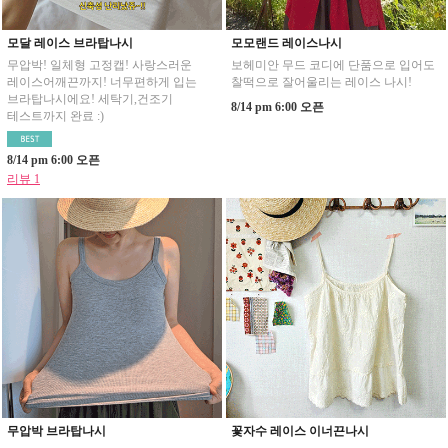
모달 레이스 브라탑나시
모모랜드 레이스나시
무압박! 일체형 고정캡! 사랑스러운
보헤미안 무드 코디에 단품으로 입어도
레이스어깨끈까지! 너무편하게 입는
찰떡으로 잘어울리는 레이스 나시!
브라탑나시에요! 세탁기,건조기
8/14 pm 6:00 오픈
테스트까지 완료 :)
8/14 pm 6:00 오픈
리뷰 1
무압박 브라탑나시
꽃자수 레이스 이너끈나시