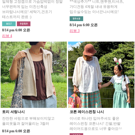
일체형 고정캡으로 가슴압박없이 정말
**색상추가** 니트,맨투맨,티셔츠,
너무편하게 입는 미친신축성
가디건등 4계절 내내 유용하게
브라탑나시에요! 세탁기,건조기
입으실수있는 이너끈나시에요!
테스트까지 완료 :)
8/14 pm 6:00 오픈
8/14 pm 6:00 오픈
리뷰 3
리뷰 4
토리 셔링나시
코튼 레이스펀칭 나시
잔잔한 셔링으로 부해보이지않고
이너로 하나만 입어주셔도 좋은
플피옷들과 잘어울리는 3컬러
레이스펀칭 코튼나시! 긴팔,반팔
레이어드용으로도 너무 좋아요^^
8/14 pm 6:00 오픈