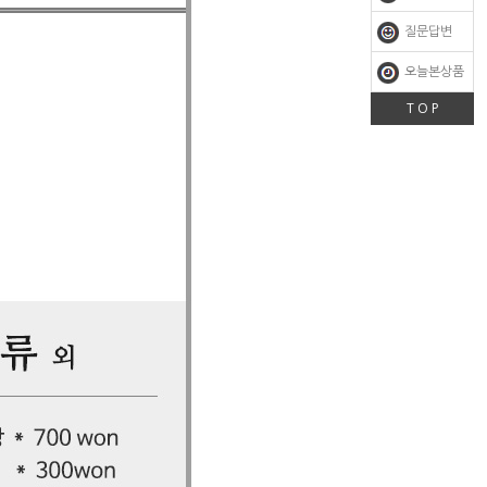
질문답변
오늘본상품
T O P