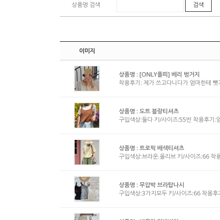
상품명 검색
검색
이미지
상품명 :
[ONLY플피] 베리 벙거지
착용후기: 제가 쓰고다니다가 엄마한테 뺏
상품명 :
도트 블랑티셔츠
구입색상:둘다 키/사이즈:55반 착용후기:
상품명 :
트로픽 배색티셔츠
구입색상:브라운.올리브 키/사이즈:66 착
상품명 :
무압박 브라탑나시
구입색상:3가지모두 키/사이즈:66 착용