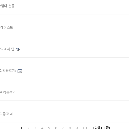
:엄마 선물
: 레이스도
받자마자 입
로 착용후기:
키로 착용후기
도 좋고 너
1
2
3
4
5
6
7
8
9
10
[다음]
[끝]