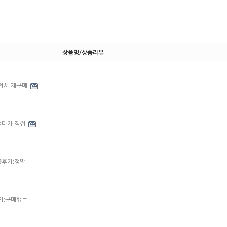
상품명/상품리뷰
겨서 재구매
엄마가 직접
용후기:정말
후기:구매했는