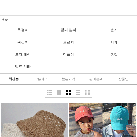
Acc
목걸이
팔찌.발찌
반지
귀걸이
브로치
시계
모자.헤어
머플러
장갑
벨트.기타
최신순
낮은가격
높은가격
판매순위
상품명