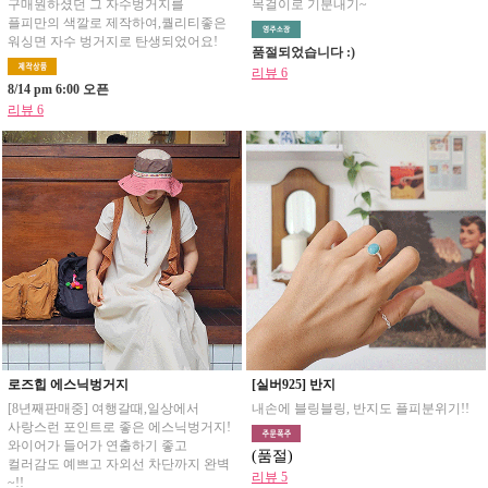
구매원하셨던 그 자수벙거지를
목걸이로 기분내기~
플피만의 색깔로 제작하여,퀄리티좋은
워싱면 자수 벙거지로 탄생되었어요!
품절되었습니다 :)
리뷰 6
8/14 pm 6:00 오픈
리뷰 6
로즈힙 에스닉벙거지
[실버925] 반지
[8년째판매중] 여행갈때,일상에서
내손에 블링블링, 반지도 플피분위기!!
사랑스런 포인트로 좋은 에스닉벙거지!
와이어가 들어가 연출하기 좋고
(품절)
컬러감도 예쁘고 자외선 차단까지 완벽
리뷰 5
~!!