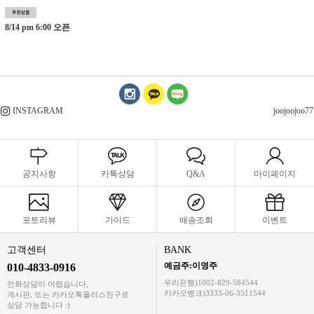
8/14 pm 6:00 오픈
INSTAGRAM
joojoojoo77
공지사항
카톡상담
Q&A
마이페이지
포토리뷰
가이드
배송조회
이벤트
고객센터
BANK
예금주:이영주
010-4833-0916
우리은행)1002-829-584544
전화상담이 어렵습니다,
카카오뱅크)3333-06-3511544
게시판, 또는 카카오톡플러스친구로
상담 가능합니다 :)