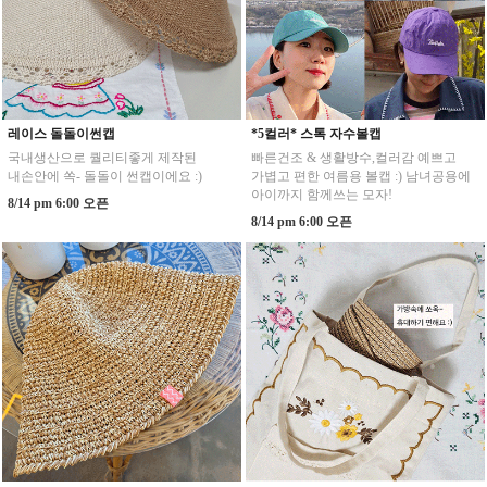
레이스 돌돌이썬캡
*5컬러* 스톡 자수볼캡
국내생산으로 퀄리티좋게 제작된
빠른건조 & 생활방수,컬러감 예쁘고
내손안에 쏙- 돌돌이 썬캡이에요 :)
가볍고 편한 여름용 볼캡 :) 남녀공용에
아이까지 함께쓰는 모자!
8/14 pm 6:00 오픈
8/14 pm 6:00 오픈