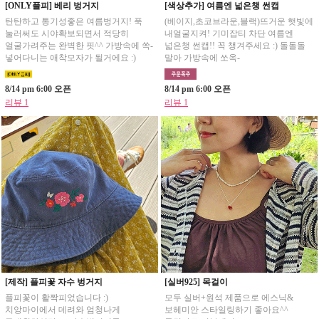
[ONLY플피] 베리 벙거지
[색상추가] 여름엔 넓은챙 썬캡
탄탄하고 통기성좋은 여름벙거지! 푹
(베이지,초코브라운,블랙)뜨거운 햇빛에
눌러써도 시야확보되면서 적당히
내얼굴지켜! 기미잡티 차단 여름엔
얼굴가려주는 완벽한 핏^^ 가방속에 쏙-
넓은챙 썬캡!! 꼭 챙겨주세요 :) 돌돌돌
넣어다니는 애착모자가 될거에요 :)
말아 가방속에 쏘옥-
8/14 pm 6:00 오픈
8/14 pm 6:00 오픈
리뷰 1
리뷰 1
[제작] 플피꽃 자수 벙거지
[실버925] 목걸이
플피꽃이 활짝피었습니다 :)
모두 실버+원석 제품으로 에스닉&
치앙마이에서 데려와 엄청나게
보헤미안 스타일링하기 좋아요^^