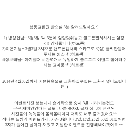
봄옷교환권 받으실 3분 알려드릴께요 :)
1) 방성현님~ 3월3일 3시3분에 알람맞춰놓고 핸드폰캡쳐하시는 열정
~!!! 감사합니다(하트뿅)
2)이은지님~ 3월3일 3시33분 핸드폰캡쳐와 스카프로 3(삼) 글씨만들어
주시는 센스~!!(하트뿅)
3)장보혜님~ 아기잘때 시간쪼개서 유일하게 블로그로 이벤트 참여해주
시는 고마움~!!(하트뿅)
2014년 4월30일까지 예쁜봄옷으로 교환하실수있는 교환권 넣어드렸어
요 :)
이벤트사진 보는내내 손가락으로 숫자 3을 가리키는것도
은근 재미있었다는 글도 , 나름 숫자3, 글자 삼, 3에 관련된
사진들이 쏙쏙들이 올라올때마다 저희도 너무 즐거웠어요^^
색다른 느낌의 이벤트라서, 가끔 3월이나 3일,13일,23일,30일,31일처럼
3자가 들어간 날마다 재밌고 기발한 이벤트를 진행해봐야겟어요 ^^