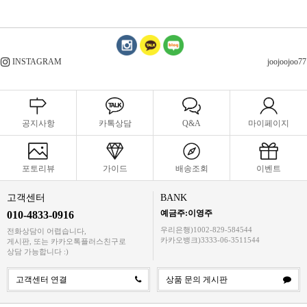
INSTAGRAM
joojoojoo77
공지사항
카톡상담
Q&A
마이페이지
포토리뷰
가이드
배송조회
이벤트
고객센터
BANK
예금주:이영주
010-4833-0916
우리은행)1002-829-584544
전화상담이 어렵습니다,
카카오뱅크)3333-06-3511544
게시판, 또는 카카오톡플러스친구로
상담 가능합니다 :)
고객센터 연결
상품 문의 게시판