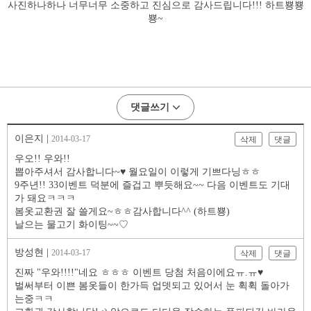
사진하나하나 너무너무 소중하고 진심으로 감사드립니다!!! 하트뿅뿅
뿅~
댓글쓰기
이은지 |
2014-03-17
삭제
댓글
우오!! 우와!!
뽑아주셔서 감사합니다~♥ 월요일이 이렇게 기쁘다닝ㅎㅎ
9주년!! 33이벤트 덕분에 즐겁고 뿌듯해요~~ 다음 이벤트도 기대
가 돼요ㅋㅋㅋ
봄옷교환권 잘 쓸게요~ㅎㅎ감사합니다^^ (하트뿅)
날으는 물고기 화이팅~~♡
방성현 |
2014-03-17
삭제
댓글
진짜 "우와!!!!"네요 ㅎㅎㅎ 이벤트 당첨 처음이에요ㅠ.ㅠ♥
벌써부터 이쁜 봄옷들이 한가득 업뎃되고 있어서 눈 휙휙 돌아가
는중ㅋㅋ