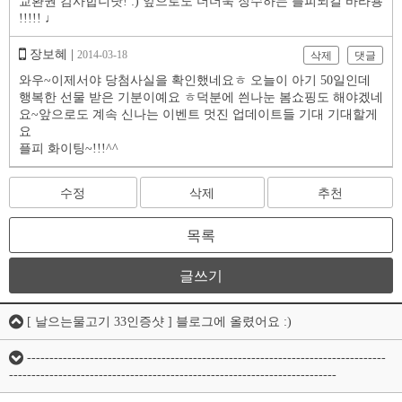
교환권 감사합니닷! :) 앞으로도 더더욱 장수하는 플피되길 바라용
!!!!! ♩
장보혜 |
2014-03-18
삭제
댓글
와우~이제서야 당첨사실을 확인했네요ㅎ 오늘이 아기 50일인데
행복한 선물 받은 기분이예요 ㅎ덕분에 씐나눈 봄쇼핑도 해야겠네
요~앞으로도 계속 신나는 이벤트 멋진 업데이트들 기대 기대할게
요
플피 화이팅~!!!^^
수정
삭제
추천
목록
글쓰기
[ 날으는물고기 33인증샷 ] 블로그에 올렸어요 :)
--------------------------------------------------------------------------------
-------------------------------------------------------------------------