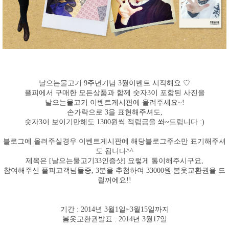
날으는물고기 9주년기념 3월이벤트 시작해요 ♡
플피에서 구매한 모든상품과 함께 숫자3이 포함된 사진을
날으는물고기 이벤트게시판에 올려주세요~!
손가락으로 3을 표현해주셔도,
숫자3이 보이기만해도 1300원씩 적립금을 쏴~드립니다 :)
블로그에 올려주실경우 이벤트게시판에 해당블로그주소만 표기해주셔
도 됩니다^^
제목은 [날으는물고기33인증샷] 요렇게 통이해주시구요,
참여해주신 플피고객님들중, 3분을 추첨하여 33000원 봄옷교환권을 드
릴꺼에요!!
기간 : 2014년 3월1일~3월15일까지
봄옷교환권발표 : 2014년 3월17일