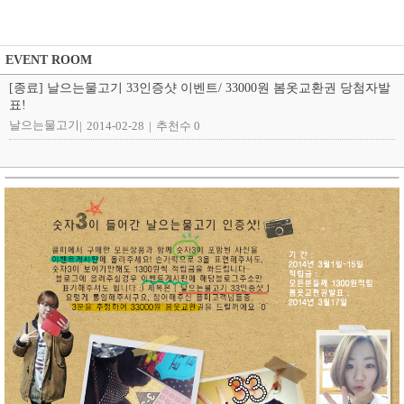
EVENT ROOM
[종료] 날으는물고기 33인증샷 이벤트/ 33000원 봄옷교환권 당첨자발
표!
날으는물고기
|
2014-02-28
|
추천수 0