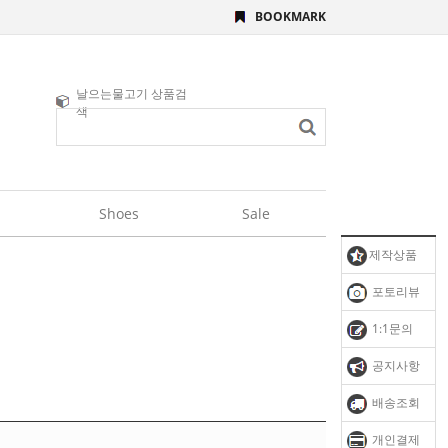
BOOKMARK
날으는물고기 상품검
색
Shoes
Sale
제작상품
포토리뷰
1:1문의
공지사항
배송조회
개인결제