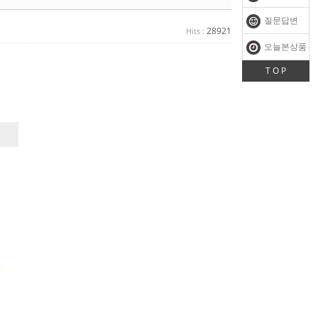
질문답변
28921
Hits :
오늘본상품
T O P