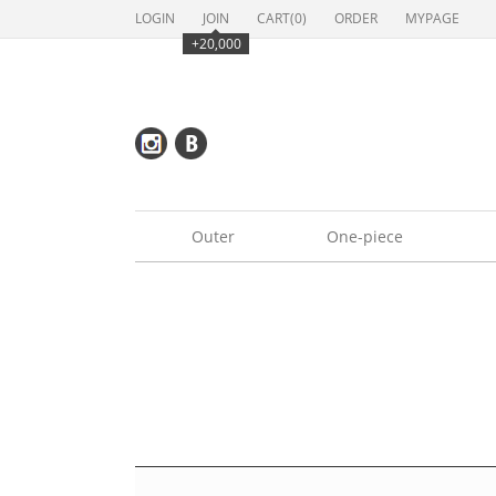
LOGIN
JOIN
CART(
0
)
ORDER
MYPAGE
+20,000
Outer
One-piece