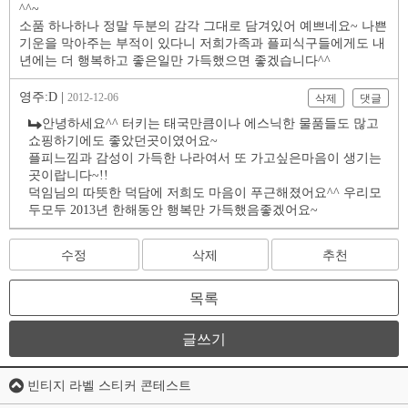
^^~
소품 하나하나 정말 두분의 감각 그대로 담겨있어 예쁘네요~ 나쁜
기운을 막아주는 부적이 있다니 저희가족과 플피식구들에게도 내
년에는 더 행복하고 좋은일만 가득했으면 좋겠습니다^^
영주:D |
2012-12-06
삭제
댓글
안녕하세요^^ 터키는 태국만큼이나 에스닉한 물품들도 많고
쇼핑하기에도 좋았던곳이였어요~
플피느낌과 감성이 가득한 나라여서 또 가고싶은마음이 생기는
곳이랍니다~!!
덕임님의 따뜻한 덕담에 저희도 마음이 푸근해졌어요^^ 우리모
두모두 2013년 한해동안 행복만 가득했음좋겠어요~
수정
삭제
추천
목록
글쓰기
빈티지 라벨 스티커 콘테스트