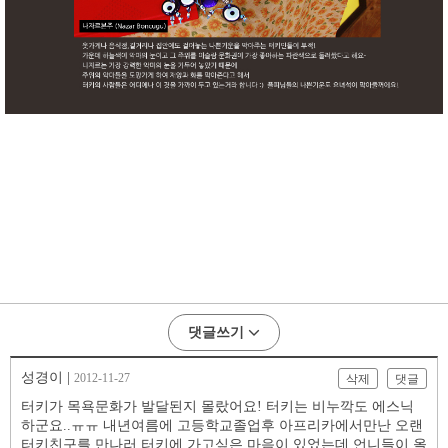
댓글쓰기
성경이 |
2012-11-27
삭제
댓글
터키가 목욕문화가 발달된지 몰랐어요! 터키는 비누깍도 에스닉
하군요..ㅠㅠ 내년여름에 고등학교졸업후 아프리카에서만난 오랜
터키친구를 만나러 터키에 가고싶은 마음이 있었는데 언니들이 올