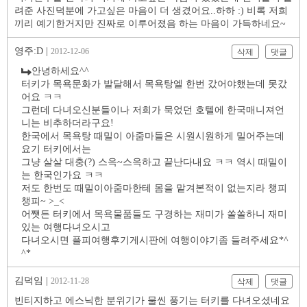
려준 사진덕분에 가고싶은 마음이 더 생겼어요..하하 :) 비록 저희
끼리 예기한거지만 진짜로 이루어졌음 하는 마음이 가득하네요~
영주:D |
2012-12-06
삭제
댓글
안녕하세요^^
터키가 목욕문화가 발달해서 목욕탕엘 한번 갔어야했는데 못갔
어요 ㅋㅋ
그런데 다녀오신분들이나 저희가 묵었던 호텔에 한국매니져언
니는 비추하더라구요!
한국에서 목욕탕 때밀이 아줌마들은 시원시원하게 밀어주는데
요기 터키에서는
그냥 살살 대충(?) 스윽~스윽하고 끝난다내요 ㅋㅋ 역시 때밀이
는 한국인가요 ㅋㅋ
저도 한번도 때밀이아줌마한테 몸을 맡겨본적이 없는지라 챙피
챙피~ >_<
어쨋든 터키에서 목욕물품들도 구경하는 재미가 쏠쏠하니 재미
있는 여행다녀오시고
다녀오시면 플피여행후기게시판에 여행이야기좀 들려주세요*^
^*
김덕임 |
2012-11-28
삭제
댓글
빈티지하고 에스닉한 분위기가 물씬 풍기는 터키를 다녀오셨네요