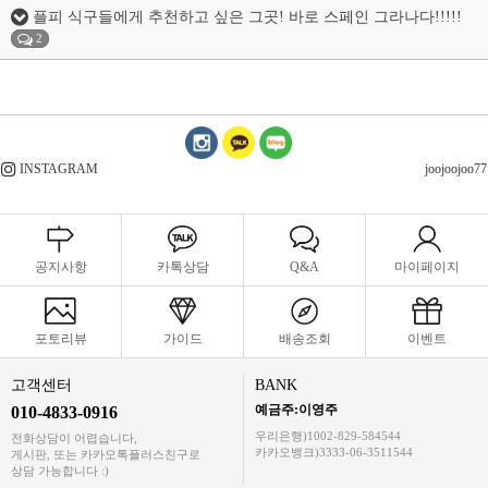
플피 식구들에게 추천하고 싶은 그곳! 바로 스페인 그라나다!!!!!
2
INSTAGRAM
joojoojoo77
공지사항
카톡상담
Q&A
마이페이지
포토리뷰
가이드
배송조회
이벤트
고객센터
BANK
예금주:이영주
010-4833-0916
우리은행)1002-829-584544
전화상담이 어렵습니다,
카카오뱅크)3333-06-3511544
게시판, 또는 카카오톡플러스친구로
상담 가능합니다 :)