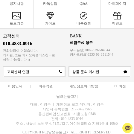
공지사항
카톡상담
Q&A
마이페이지
포토리뷰
가이드
배송조회
이벤트
고객센터
BANK
예금주:이영주
010-4833-0916
우리은행)1002-829-584544
전화상담이 어렵습니다,
카카오뱅크)3333-06-3511544
게시판, 또는 카카오톡플러스친구로
상담 가능합니다 :)
고객센터 연결
상품 문의 게시판
이용안내
이용약관
개인정보처리방침
PC버전
날으는물고기
대표 : 이영주 ㅣ 개인정보 보호 책임자 : 이영주
사업자 등록번호 : 217-04-27565
통신판매업신고번호 : 서울노원 0548
전화 : 010-4833-0916
주소 : 서울시 노원구 상계로7길 7, 에이원블레스 지하1층 H-106호
COPYRIGHT(C)날으는물고기 ALL RIGHTS RESERVED.