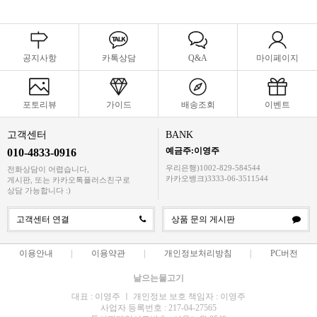
공지사항
카톡상담
Q&A
마이페이지
포토리뷰
가이드
배송조회
이벤트
고객센터
BANK
예금주:이영주
010-4833-0916
우리은행)1002-829-584544
전화상담이 어렵습니다,
카카오뱅크)3333-06-3511544
게시판, 또는 카카오톡플러스친구로
상담 가능합니다 :)
고객센터 연결
상품 문의 게시판
이용안내
이용약관
개인정보처리방침
PC버전
날으는물고기
대표 : 이영주 ㅣ 개인정보 보호 책임자 : 이영주
사업자 등록번호 : 217-04-27565