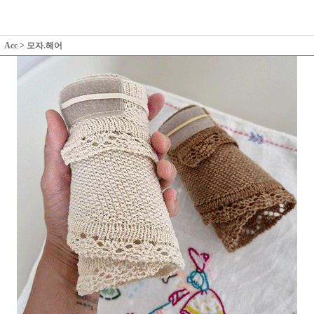
Acc
>
모자.헤어