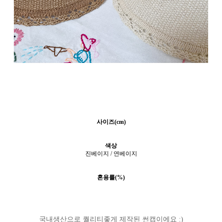
사이즈(cm)
색상
진베이지 / 연베이지
혼용률(%)
국내생산으로 퀄리티좋게 제작된 썬캡이에요 :)