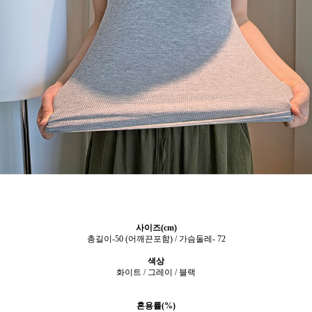
사이즈(cm)
총길이-50 (어깨끈포함) / 가슴둘레- 72
색상
화이트 / 그레이 / 블랙
혼용률(%)