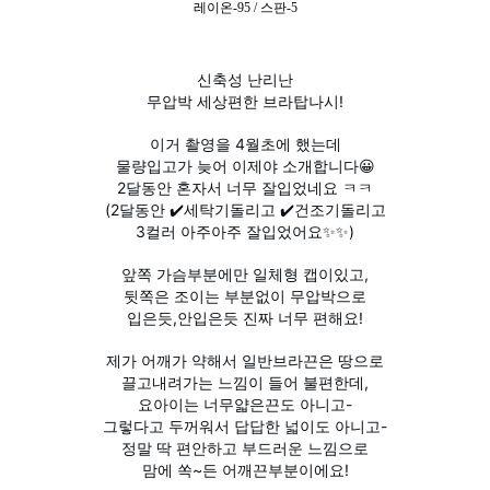
레이온-95 / 스판-5
신축성 난리난
무압박 세상편한 브라탑나시!
이거 촬영을 4월초에 했는데
물량입고가 늦어 이제야 소개합니다😀
2달동안 혼자서 너무 잘입었네요 ㅋㅋ
(2달동안 ✔️세탁기돌리고 ✔️건조기돌리고
3컬러 아주아주 잘입었어요✨️✨️)
앞쪽 가슴부분에만 일체형 캡이있고,
뒷쪽은 조이는 부분없이 무압박으로
입은듯,안입은듯 진짜 너무 편해요!
제가 어깨가 약해서 일반브라끈은 땅으로
끌고내려가는 느낌이 들어 불편한데,
요아이는 너무얇은끈도 아니고-
그렇다고 두꺼워서 답답한 넓이도 아니고-
정말 딱 편안하고 부드러운 느낌으로
맘에 쏙~든 어깨끈부분이에요!