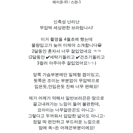
레이온-95 / 스판-5
신축성 난리난
무압박 세상편한 브라탑나시!
이거 촬영을 4월초에 했는데
물량입고가 늦어 이제야 소개합니다😀
2달동안 혼자서 너무 잘입었네요 ㅋㅋ
(2달동안 ✔️세탁기돌리고 ✔️건조기돌리고
3컬러 아주아주 잘입었어요✨️✨️)
앞쪽 가슴부분에만 일체형 캡이있고,
뒷쪽은 조이는 부분없이 무압박으로
입은듯,안입은듯 진짜 너무 편해요!
제가 어깨가 약해서 일반브라끈은 땅으로
끌고내려가는 느낌이 들어 불편한데,
요아이는 너무얇은끈도 아니고-
그렇다고 두꺼워서 답답한 넓이도 아니고-
정말 딱 편안하고 부드러운 느낌으로
맘에 쏙~든 어깨끈부분이에요!