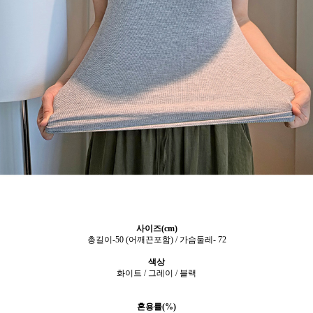
사이즈(cm)
총길이-50 (어깨끈포함) / 가슴둘레- 72
색상
화이트 / 그레이 / 블랙
혼용률(%)