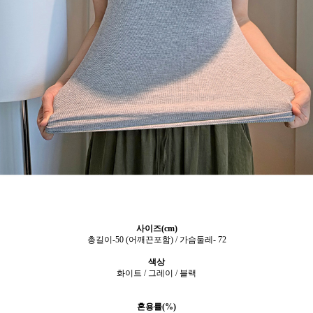
사이즈(cm)
총길이-50 (어깨끈포함) / 가슴둘레- 72
색상
화이트 / 그레이 / 블랙
혼용률(%)