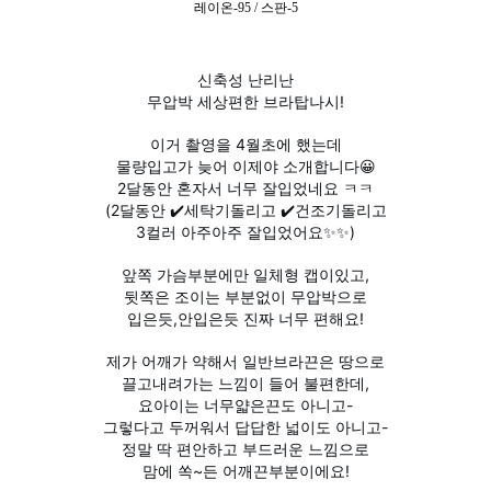
레이온-95 / 스판-5
신축성 난리난
무압박 세상편한 브라탑나시!
이거 촬영을 4월초에 했는데
물량입고가 늦어 이제야 소개합니다😀
2달동안 혼자서 너무 잘입었네요 ㅋㅋ
(2달동안 ✔️세탁기돌리고 ✔️건조기돌리고
3컬러 아주아주 잘입었어요✨️✨️)
앞쪽 가슴부분에만 일체형 캡이있고,
뒷쪽은 조이는 부분없이 무압박으로
입은듯,안입은듯 진짜 너무 편해요!
제가 어깨가 약해서 일반브라끈은 땅으로
끌고내려가는 느낌이 들어 불편한데,
요아이는 너무얇은끈도 아니고-
그렇다고 두꺼워서 답답한 넓이도 아니고-
정말 딱 편안하고 부드러운 느낌으로
맘에 쏙~든 어깨끈부분이에요!