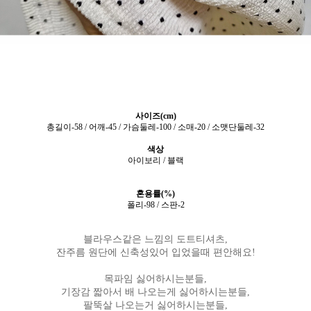
사이즈(cm)
총길이-58 / 어깨-45 / 가슴둘레-100 / 소매-20 / 소맷단둘레-32
색상
아이보리 / 블랙
혼용률(%)
폴리-98 / 스판-2
블라우스같은 느낌의 도트티셔츠,
잔주름 원단에 신축성있어 입었을때 편안해요!
목파임 싫어하시는분들,
기장감 짧아서 배 나오는게 싫어하시는분들,
팔뚝살 나오는거 싫어하시는분들,