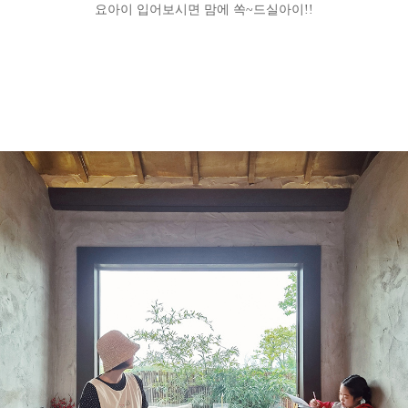
요아이 입어보시면 맘에 쏙~드실아이!!