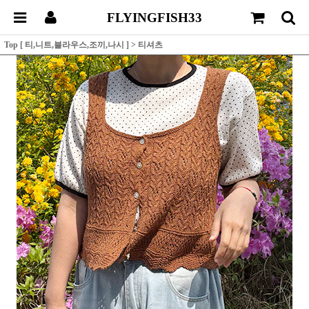
FLYINGFISH33
Top [ 티,니트,블라우스,조끼,나시 ]
>
티셔츠