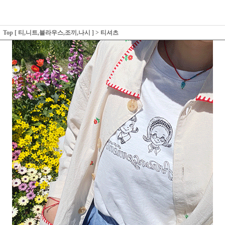
Top [ 티,니트,블라우스,조끼,나시 ]
>
티셔츠