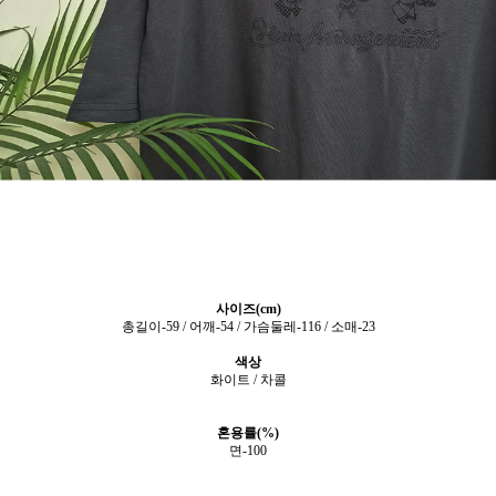
사이즈(cm)
총길이-59 / 어깨-54 / 가슴둘레-116 / 소매-23
색상
화이트 / 차콜
혼용률(%)
면-100