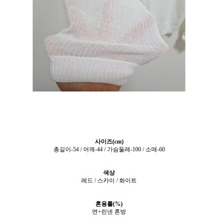
사이즈(cm)
총길이-54 / 어깨-44 / 가슴둘레-100 / 소매-60
색상
레드 / 스카이 / 화이트
혼용률(%)
면+린넨 혼방