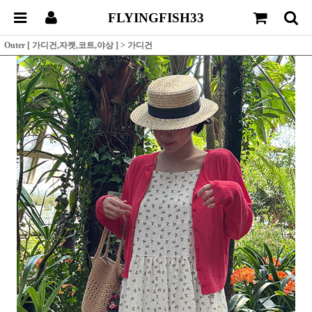
FLYINGFISH33
Outer [ 가디건,자켓,코트,야상 ]
>
가디건