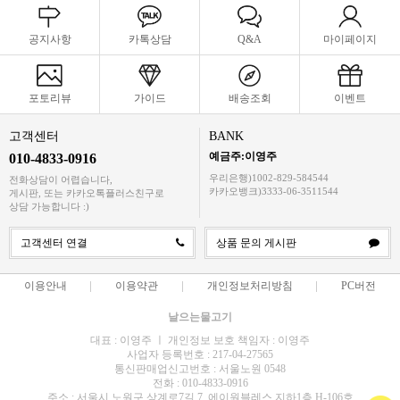
공지사항
카톡상담
Q&A
마이페이지
포토리뷰
가이드
배송조회
이벤트
고객센터
BANK
예금주:이영주
010-4833-0916
우리은행)1002-829-584544
전화상담이 어렵습니다,
카카오뱅크)3333-06-3511544
게시판, 또는 카카오톡플러스친구로
상담 가능합니다 :)
고객센터 연결
상품 문의 게시판
이용안내
이용약관
개인정보처리방침
PC버전
날으는물고기
대표 : 이영주 ㅣ 개인정보 보호 책임자 : 이영주
사업자 등록번호 : 217-04-27565
통신판매업신고번호 : 서울노원 0548
전화 : 010-4833-0916
주소 : 서울시 노원구 상계로7길 7, 에이원블레스 지하1층 H-106호