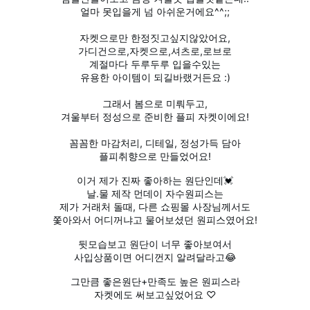
얼마 못입을게 넘 아쉬운거에요^^;;
자켓으로만 한정짓고싶지않았어요,
가디건으로,자켓으로,셔츠로,로브로
계절마다 두루두루 입을수있는
유용한 아이템이 되길바랬거든요 :)
그래서 봄으로 미뤄두고,
겨울부터 정성으로 준비한 플피 자켓이에요!
꼼꼼한 마감처리, 디테일, 정성가득 담아
플피취향으로 만들었어요!
이거 제가 진짜 좋아하는 원단인데💓
날.물 제작 먼데이 자수원피스는
제가 거래처 돌때, 다른 쇼핑몰 사장님께서도
쫓아와서 어디꺼냐고 물어보셨던 원피스였어요!
뒷모습보고 원단이 너무 좋아보여서
사입상품이면 어디껀지 알려달라고😂
그만큼 좋은원단+만족도 높은 원피스라
자켓에도 써보고싶었어요 ♡