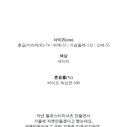
사이즈(cm)
총길(카라제외)-74 / 어깨-53 / 가슴둘레-132 / 소매-55
색상
네이비
혼용률(%)
바이오 워싱면-100
작년 멜로스티치셔츠 만들면서
가을에 자켓만들겠다고 했는데요,
샘플만들어보고 금방 겨울옷 입을것같은데..