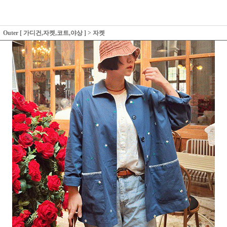
Outer [ 가디건,자켓,코트,야상 ]
>
자켓