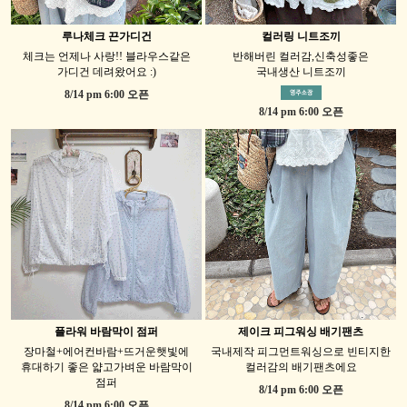
루나체크 끈가디건
컬러링 니트조끼
체크는 언제나 사랑!! 블라우스같은
반해버린 컬러감,신축성좋은
가디건 데려왔어요 :)
국내생산 니트조끼
8/14 pm 6:00 오픈
8/14 pm 6:00 오픈
플라워 바람막이 점퍼
제이크 피그워싱 배기팬츠
장마철+에어컨바람+뜨거운햇빛에
국내제작 피그먼트워싱으로 빈티지한
휴대하기 좋은 얇고가벼운 바람막이
컬러감의 배기팬츠에요
점퍼
8/14 pm 6:00 오픈
8/14 pm 6:00 오픈