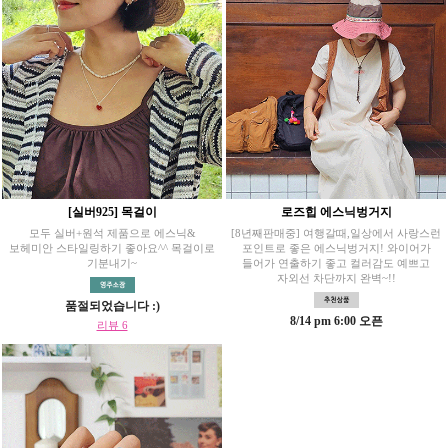
[실버925] 목걸이
로즈힙 에스닉벙거지
모두 실버+원석 제품으로 에스닉&
[8년째판매중] 여행갈때,일상에서 사랑스런
보헤미안 스타일링하기 좋아요^^ 목걸이로
포인트로 좋은 에스닉벙거지! 와이어가
기분내기~
들어가 연출하기 좋고 컬러감도 예쁘고
자외선 차단까지 완벽~!!
품절되었습니다 :)
8/14 pm 6:00 오픈
리뷰 6