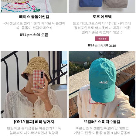
레이스 돌돌이썬캡
토즈 에코백
국내생산으로 퀄리티좋게 제작된 내손안에
들고,메고,크로스까지! 낙낙한 사이즈에
쏙- 돌돌이 썬캡이에요 :)
컬러포인트로 어느옷에나 매치가 쉬운
퀄리티좋은 에코백이에요 :)
8/14 pm 6:00 오픈
8/14 pm 6:00 오픈
[ONLY플피] 베리 벙거지
*5컬러* 스톡 자수볼캡
탄탄하고 통기성좋은 여름벙거지! 푹
빠른건조 & 생활방수,컬러감 예쁘고
눌러써도 시야확보되면서 적당히
가볍고 편한 여름용 볼캡 :) 남녀공용에