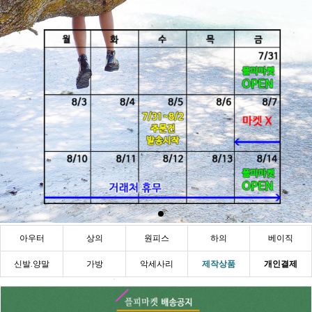
아우터
상의
원피스
하의
베이직
신발.양말
가방
악세사리
제작상품
개인결제