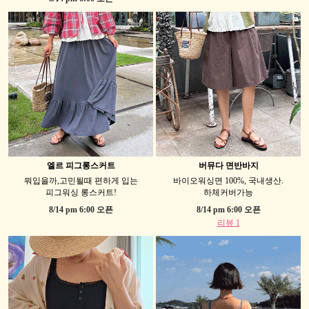
엘르 피그롱스커트
버뮤다 면반바지
뭐입을까,고민될때 편하게 입는
바이오워싱면 100%, 국내생산.
피그워싱 롱스커트!
하체커버가능
8/14 pm 6:00 오픈
8/14 pm 6:00 오픈
리뷰 1