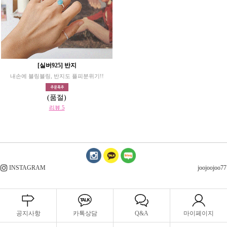
[실버925] 반지
내손에 블링블링, 반지도 플피분위기!!
(품절)
리뷰 5
INSTAGRAM
joojoojoo77
공지사항
카톡상담
Q&A
마이페이지