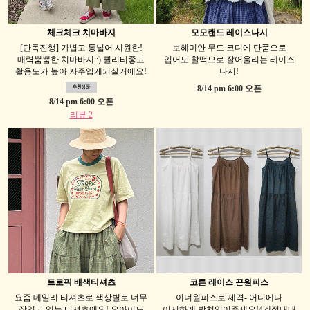
체크체크 치마바지
모모랜드 레이스나시
[단독진행] 가볍고 통넓어 시원한!
보헤미안 무드 코디에 단품으로
매력뿜뿜한 치마바지 :) 퀄리티좋고
입어도 찰떡으로 잘어울리는 레이스
활용도가 높아 자주입게되실거에요!
나시!
8/14 pm 6:00 오픈
8/14 pm 6:00 오픈
리뷰 2
트로픽 배색티셔츠
코튼 레이스 끈원피스
요즘 데일리 티셔츠로 색상별로 너무
이너원피스로 제격- 어디에나
잘입고 있는 티셔츠에요! 요아이도
이지하게 받쳐입어주세요!4계절내내