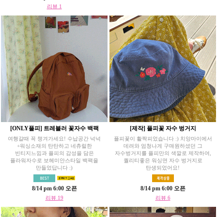
리뷰 1
[ONLY플피] 트레블러 꽃자수 백팩
[제작] 플피꽃 자수 벙거지
여행갈때 꼭 챙겨가세요! 수납공간 넉넉
플피꽃이 활짝피었습니다 :) 치앙마이에서
+워싱소재의 탄탄하고 네츄럴한
데려와 엄청나게 구매원하셨던 그
빈티지느낌과 플피의 감성을 담은
자수벙거지를 플피만의 색깔로 제작하여,
플라워자수로 보헤미안스타일 백팩을
퀄리티좋은 워싱면 자수 벙거지로
만들었답니다 :)
탄생되었어요!
8/14 pm 6:00 오픈
8/14 pm 6:00 오픈
리뷰 19
리뷰 6