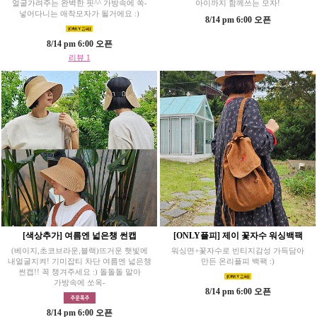
얼굴가려주는 완벽한 핏^^ 가방속에 쏙-
아이까지 함께쓰는 모자!
넣어다니는 애착모자가 될거에요 :)
8/14 pm 6:00 오픈
8/14 pm 6:00 오픈
리뷰 1
[색상추가] 여름엔 넓은챙 썬캡
[ONLY플피] 제이 꽃자수 워싱백팩
(베이지,초코브라운,블랙)뜨거운 햇빛에
워싱면+꽃자수로 빈티지감성 가득담아
내얼굴지켜! 기미잡티 차단 여름엔 넓은챙
만든 온리플피 백팩 :)
썬캡!! 꼭 챙겨주세요 :) 돌돌돌 말아
가방속에 쏘옥-
8/14 pm 6:00 오픈
8/14 pm 6:00 오픈