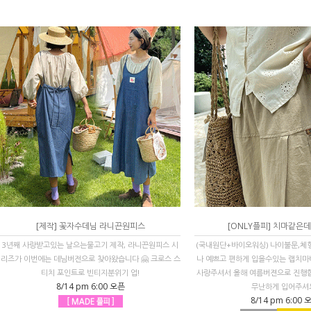
[제작] 꽃자수데님 라니끈원피스
[ONLY플피] 치마같은
3년째 사랑받고있는 날으는물고기 제작, 라니끈원피스 시
(국내원단+바이오워싱) 나이불문,체
리즈가 이번에는 데님버전으로 찾아왔습니다 🤗 크로스 스
나 예쁘고 편하게 입을수있는 랩치마바
티치 포인트로 빈티지분위기 업!
사랑주셔서 올해 여름버젼으로 진행
8/14 pm 6:00 오픈
무난하게 입어주셔
8/14 pm 6:00 