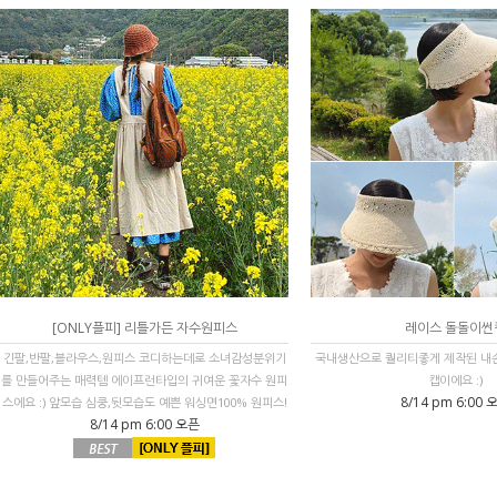
[ONLY플피] 리틀가든 자수원피스
레이스 돌돌이썬
긴팔,반팔,블라우스,원피스 코디하는데로 소녀감성분위기
국내생산으로 퀄리티좋게 제작된 내손
를 만들어주는 매력템 에이프런타입의 귀여운 꽃자수 원피
캡이에요 :)
8/14 pm 6:00 
스에요 :) 앞모습 심쿵,뒷모습도 예쁜 워싱면100% 원피스!
8/14 pm 6:00 오픈