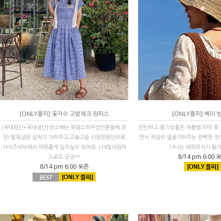
[ONLY플피] 꽃자수 고방체크 원피스
[ONLY플피] 베리 
(국내원단+국내생산) 민소매는 부담스러우셨던분들께 추
탄탄하고 통기성좋은 여름벙거지! 푹
천! 팔뚝살은 살짜기 가려주고,고슬고슬 시원한원단으로
면서 적당히 얼굴가려주는 완벽한 핏^
사이즈낙낙해서 여유롭게 입으실수 있어요 :) 데일리원피
다니는 애착모자가 될거에
8/14 pm 6:00 
스로도 굿굿^^
8/14 pm 6:00 오픈