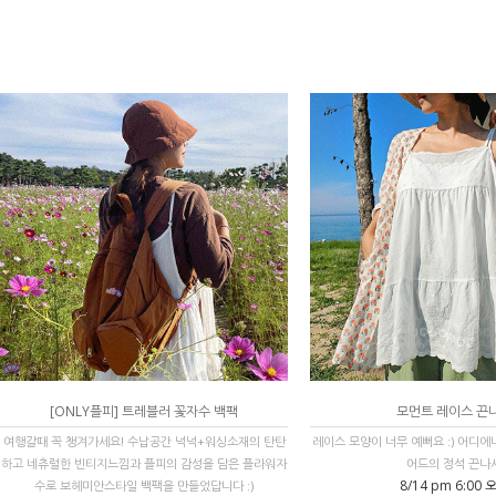
[ONLY플피] 트레블러 꽃자수 백팩
모먼트 레이스 끈
여행갈때 꼭 챙겨가세요! 수납공간 넉넉+워싱소재의 탄탄
레이스 모양이 너무 예뻐요 :) 어디
하고 네츄럴한 빈티지느낌과 플피의 감성을 담은 플라워자
어드의 정석 끈나
8/14 pm 6:00 
수로 보헤미안스타일 백팩을 만들었답니다 :)