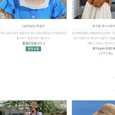
[실버925] 목걸이
로즈힙 에스닉벙
모두 실버+원석 제품으로 에스닉&보헤미안 스타일링하기
[8년째판매중] 여행갈때,일상에서 사
좋아요^^ 목걸이로 기분내기~
에스닉벙거지! 와이어가 들어가 연
품절되었습니다 :)
예쁘고 자외선 차단까지 
8/14 pm 6:00 