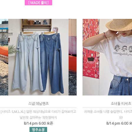
스냅 데님팬츠
소녀들 티셔츠
[사이즈 S,M,L,XL] 얇은 워싱데님으로 다리가 길어보이고
귀여운 소녀들 나염 슬럽면티, 사이
날씬핏 잡아주는 착한청바지
요!
8/14 pm 6:00 오픈
8/14 pm 6:00 