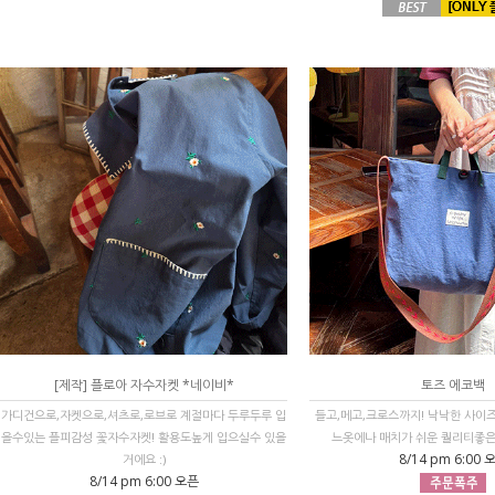
[제작] 플로아 자수자켓 *네이비*
토즈 에코백
가디건으로,자켓으로,셔츠로,로브로 계절마다 두루두루 입
들고,메고,크로스까지! 낙낙한 사이
을수있는 플피감성 꽃자수자켓! 활용도높게 입으실수 있을
느옷에나 매치가 쉬운 퀄리티좋은 
8/14 pm 6:00 
거에요 :)
8/14 pm 6:00 오픈