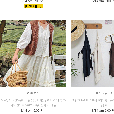
8/14 pm 6:00 오픈
8/14 pm 6:00 
리프 조끼
토리 셔링나시
어느옷에나 잘어울리는 필수템, 브라운컬러의 조끼! 툭-가
잔잔한 셔링으로 부해보이지않고 플
볍게 걸쳐 입어만주세요(뱃살커버는 덤!)
3컬러
8/14 pm 6:00 오픈
8/14 pm 6:00 