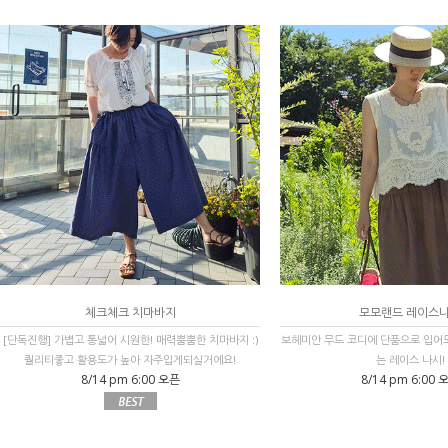
체크체크 치마바지
모모랜드 레이스
[단독진행] 가볍고 통넓어 시원한! 매력뿜뿜한 치마바지 :)
보헤미안 무드 코디에 단품으로 입어
퀄리티좋고 활용도가 높아 자주입게되실거에요!
는 레이스 나시!
8/14 pm 6:00 오픈
8/14 pm 6:00 