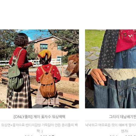
[ONLY플피] 제이 꽃자수 워싱백팩
그리리 데님배기
워싱면+꽃자수로 빈티지감성 가득담아 만든 온리플피 백
낙낙하고 여유로운 핏이 예쁘게 떨어
팩 :)
팬츠!