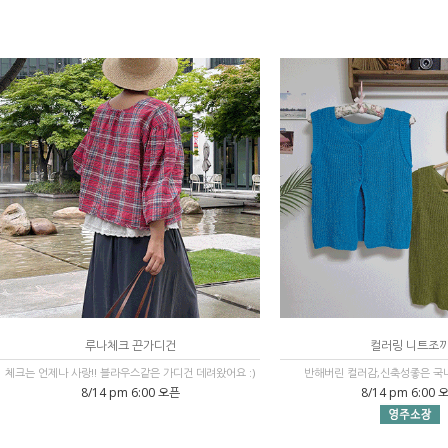
루나체크 끈가디건
컬러링 니트조
체크는 언제나 사랑!! 블라우스같은 가디건 데려왔어요 :)
반해버린 컬러감,신축성좋은 국
8/14 pm 6:00 오픈
8/14 pm 6:00 