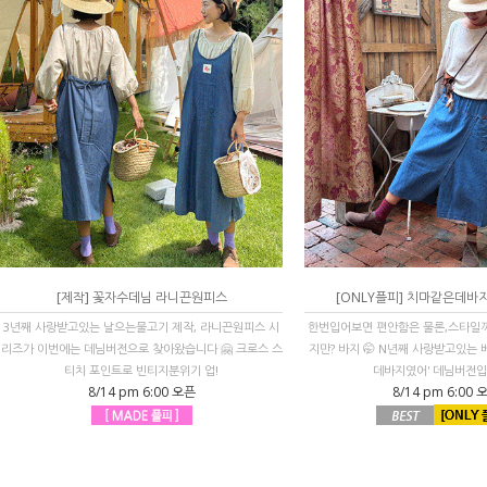
[제작] 꽃자수데님 라니끈원피스
[ONLY플피] 치마같은데바
3년째 사랑받고있는 날으는물고기 제작, 라니끈원피스 시
한번입어보면 편안함은 물론,스타일
리즈가 이번에는 데님버전으로 찾아왔습니다 🤗 크로스 스
지만? 바지 🤭 N년째 사랑받고있는
티치 포인트로 빈티지분위기 업!
데바지였어' 데님버전입니
8/14 pm 6:00 오픈
8/14 pm 6:00 