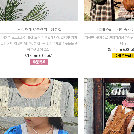
[색상추가] 여름엔 넓은챙 썬캡
[ONLY플피] 제이 꽃자
(베이지,초코브라운,블랙)뜨거운 햇빛에 내얼굴지켜! 기미
워싱면+꽃자수로 빈티지감성 가득담
잡티 차단 여름엔 넓은챙 썬캡!! 꼭 챙겨주세요 :) 돌돌돌 말
팩 :)
8/14 pm 6:00 
아 가방속에 쏘옥-
8/14 pm 6:00 오픈