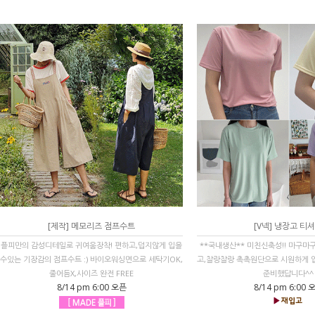
[제작] 메모리즈 점프수트
[V넥] 냉장고 티
플피만의 감성디테일로 귀여움장착! 편하고,덥지않게 입을
**국내생산** 미친신축성!! 마구마
수있는 기장감의 점프수트 :) 바이오워싱면으로 세탁기OK,
고,찰랑찰랑 촉촉원단으로 시원하게 입
줄어듬X,사이즈 완전 FREE
준비했답니다^^
8/14 pm 6:00 오픈
8/14 pm 6:00 