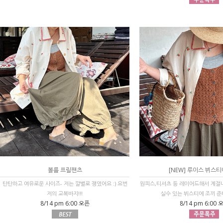
볼륨 프릴팬츠
[NEW] 루이스 뷔스티
탄탄하고 여유로운 사이즈- 저는 깔별로 쟁였어요 :) 요번
원피스,티셔츠 등 레이어드해서 계절
저의 교복바지!!!
실수 있는 뷔스티에 조끼 준비
8/14 pm 6:00 오픈
8/14 pm 6:00 