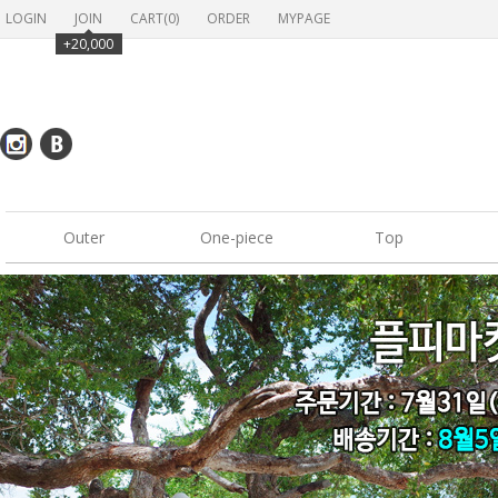
LOGIN
JOIN
CART(
0
)
ORDER
MYPAGE
+20,000
Outer
One-piece
Top