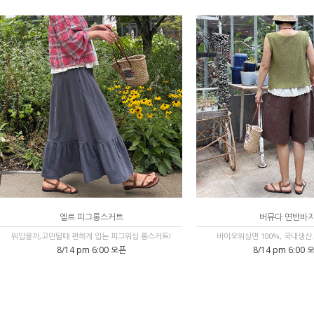
엘르 피그롱스커트
버뮤다 면반바
뭐입을까,고민될때 편하게 입는 피그워싱 롱스커트!
바이오워싱면 100%, 국내생산
8/14 pm 6:00 오픈
8/14 pm 6:00 