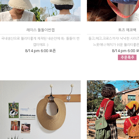
레이스 돌돌이썬캡
토즈 에코백
국내생산으로 퀄리티좋게 제작된 내손안에 쏙- 돌돌이 썬
들고,메고,크로스까지! 낙낙한 사이
캡이에요 :)
느옷에나 매치가 쉬운 퀄리티좋은 
8/14 pm 6:00 오픈
8/14 pm 6:00 