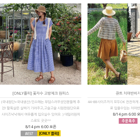
[ONLY플피] 꽃자수 고방체크 원피스
큐트 치마반바
(국내원단+국내생산) 민소매는 부담스러우셨던분들께 추
44~88사이즈까지 모두OK 잔잔하게
천! 팔뚝살은 살짜기 가려주고,고슬고슬 시원한원단으로
로 입을수있는 치마
8/14 pm 6:00 
사이즈낙낙해서 여유롭게 입으실수 있어요 :) 데일리원피
스로도 굿굿^^
8/14 pm 6:00 오픈