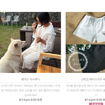
레이스 자수후디
[국산] 레이스자수 
사이즈 아주 넉넉하고 여유있는 후디가디건이에요 :) 수영
여자들 필수템 순면 레이스자수 속바
복 커버업으로도 추천! 단추를 모두 잠궈 블라우스처럼도
이 당당하게 예뻐지기♡ 이너팬츠+
입어보세요!
^^
8/14 pm 6:00 오픈
8/14 pm 6:00 