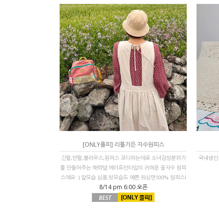
[ONLY플피] 리틀가든 자수원피스
긴팔,반팔,블라우스,원피스 코디하는데로 소녀감성분위기
국내생산으
를 만들어주는 매력템 에이프런타입의 귀여운 꽃자수 원피
스에요 :) 앞모습 심쿵,뒷모습도 예쁜 워싱면100% 원피스!
8/14 pm 6:00 오픈