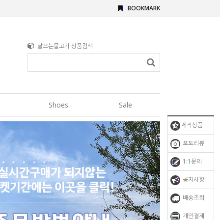
BOOKMARK
날으는물고기 상품검색
Shoes
Sale
제작상품
포토리뷰
1:1문의
공지사항
배송조회
개인결제