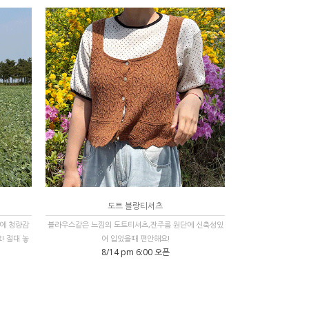
도트 블랑티셔츠
에 청량감
블라우스같은 느낌의 도트티셔츠,잔주름 원단에 신축성있
 절대 놓
어 입었을때 편안해요!
8/14 pm 6:00 오픈