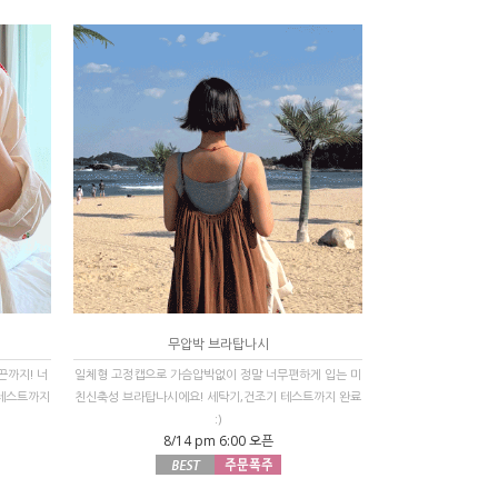
무압박 브라탑나시
끈까지! 너
일체형 고정캡으로 가슴압박없이 정말 너무편하게 입는 미
 테스트까지
친신축성 브라탑나시에요! 세탁기,건조기 테스트까지 완료
:)
8/14 pm 6:00 오픈