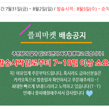
간:7월31일(금) ~ 8월2일(일) /
발송시작 : 8월5일(수) ~ 