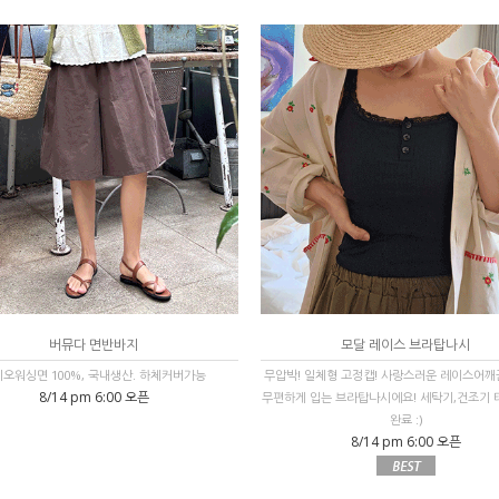
버뮤다 면반바지
모달 레이스 브라탑나시
오워싱면 100%, 국내생산. 하체커버가능
무압박! 일체형 고정캡! 사랑스러운 레이스어깨
8/14 pm 6:00 오픈
무편하게 입는 브라탑나시에요! 세탁기,건조기
완료 :)
8/14 pm 6:00 오픈