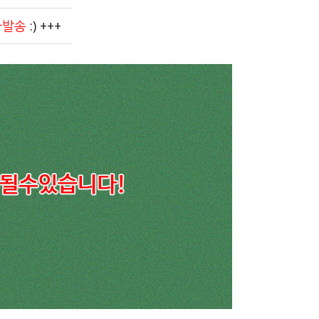
순차발송
:) +++