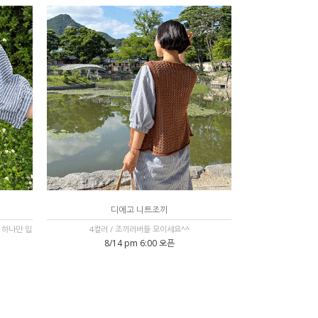
디에고 니트조끼
 하나만 입
4컬러 / 조끼러버들 모이세요^^
8/14 pm 6:00 오픈