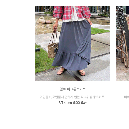
엘르 피그롱스커트
뭐입을까,고민될때 편하게 입는 피그워싱 롱스커트!
바이
8/14 pm 6:00 오픈