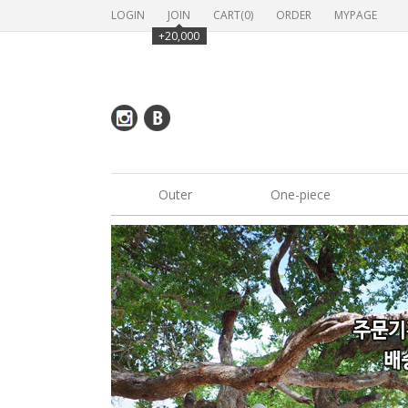
LOGIN
JOIN
CART(
0
)
ORDER
MYPAGE
+20,000
Outer
One-piece