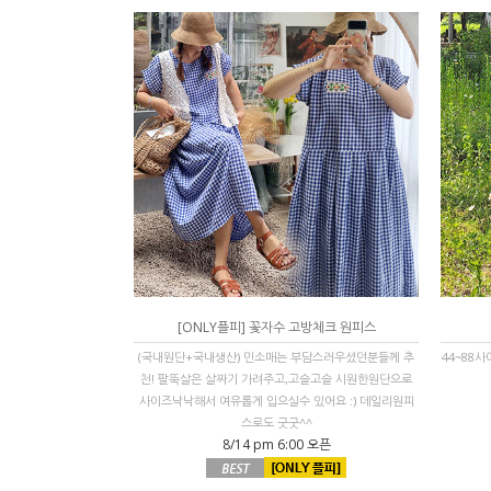
[ONLY플피] 꽃자수 고방체크 원피스
(국내원단+국내생산) 민소매는 부담스러우셨던분들께 추
44~88
천! 팔뚝살은 살짜기 가려주고,고슬고슬 시원한원단으로
사이즈낙낙해서 여유롭게 입으실수 있어요 :) 데일리원피
스로도 굿굿^^
8/14 pm 6:00 오픈