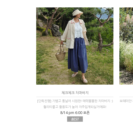
체크체크 치마바지
[단독진행] 가볍고 통넓어 시원한! 매력뿜뿜한 치마바지 :)
보헤미안 
퀄리티좋고 활용도가 높아 자주입게되실거에요!
8/14 pm 6:00 오픈