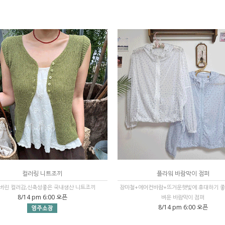
컬러링 니트조끼
플라워 바람막이 점퍼
버린 컬러감,신축성좋은 국내생산 니트조끼
장마철+에어컨바람+뜨거운햇빛에 휴대하기 좋
8/14 pm 6:00 오픈
벼운 바람막이 점퍼
8/14 pm 6:00 오픈