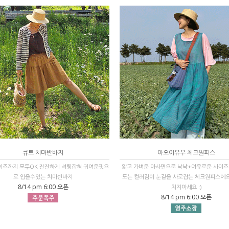
큐트 치마반바지
아오이유우 체크원피스
사이즈까지 모두OK 잔잔하게 셔링잡혀 귀여운핏으
얇고 가벼운 아사면으로 낙낙+여유로운 사이즈
로 입을수있는 치마반바지
도는 컬러감이 눈길을 사로잡는 체크원피스에요!
8/14 pm 6:00 오픈
치지마세요 :)
8/14 pm 6:00 오픈