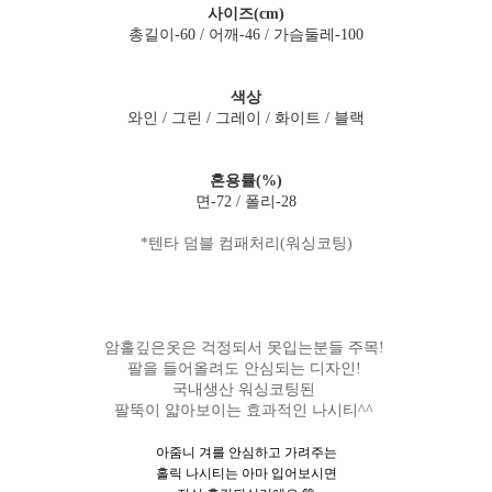
사이즈(cm)
총길이-60 / 어깨-46 / 가슴둘레-100
색상
와인 / 그린 / 그레이 / 화이트 / 블랙
혼용률(%)
면-72 / 폴리-28
*텐타 덤블 컴패처리(워싱코팅)
암홀깊은옷은 걱정되서 못입는분들 주목!
팔을 들어올려도 안심되는 디자인!
국내생산 워싱코팅된
팔뚝이 얇아보이는 효과적인 나시티^^
아줌니 겨를 안심하고 가려주는
홀릭 나시티는 아마 입어보시면