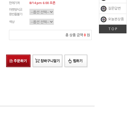
판매가격
8/14 pm 6:00 오픈
질문답변
마켓방식교
환반품불가
오늘본상품
색상
T O P
총 상품 금액
0
원