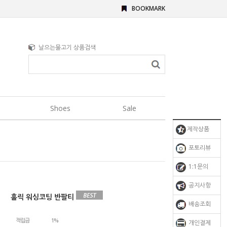
BOOKMARK
날으는물고기 상품검색
Shoes
Sale
제작상품
포토리뷰
1:1문의
공지사항
홀릭 워싱코팅 반팔티
배송조회
적립금
1%
개인결제