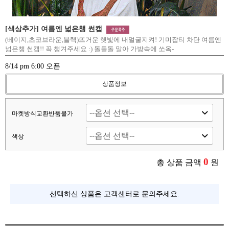
[색상추가] 여름엔 넓은챙 썬캡
(베이지,초코브라운,블랙)뜨거운 햇빛에 내얼굴지켜! 기미잡티 차단 여름엔
넓은챙 썬캡!! 꼭 챙겨주세요 :) 돌돌돌 말아 가방속에 쏘옥-
8/14 pm 6:00 오픈
상품정보
마켓방식교환반품불가
색상
0
총 상품 금액
원
선택하신 상품은 고객센터로 문의주세요.