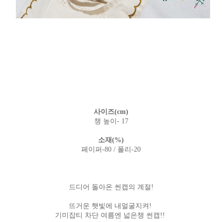
사이즈(cm)
챙 높이- 17
소재(%)
페이퍼-80 / 폴리-20
드디어 돌아온 썬캡의 계절!
뜨거운 햇빛에 내얼굴지켜!
기미잡티 차단 여름엔 넓은챙 썬캡!!