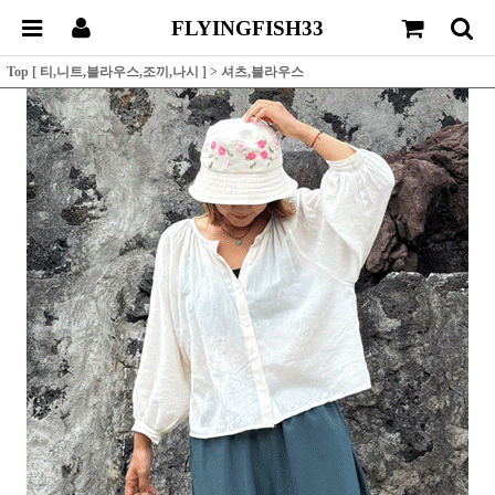
FLYINGFISH33
Top [ 티,니트,블라우스,조끼,나시 ]
>
셔츠,블라우스