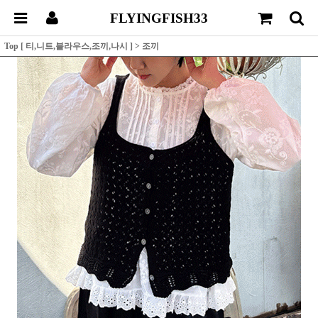
FLYINGFISH33
Top [ 티,니트,블라우스,조끼,나시 ]
>
조끼