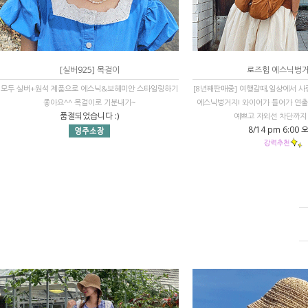
[실버925] 목걸이
로즈힙 에스닉벙
모두 실버+원석 제품으로 에스닉&보헤미안 스타일링하기
[8년째판매중] 여행갈때,일상에서 사
좋아요^^ 목걸이로 기분내기~
에스닉벙거지! 와이어가 들어가 연
품절되었습니다 :)
예쁘고 자외선 차단까지 
8/14 pm 6:00 