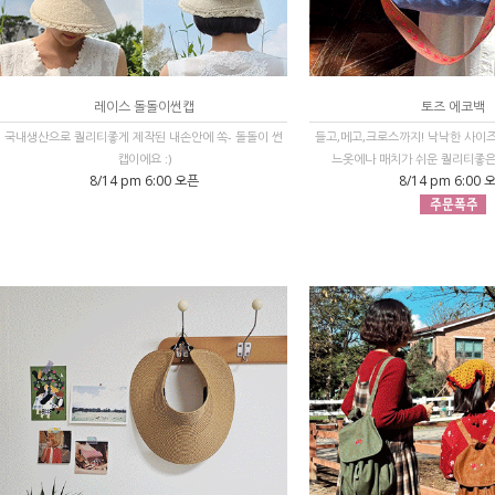
레이스 돌돌이썬캡
토즈 에코백
국내생산으로 퀄리티좋게 제작된 내손안에 쏙- 돌돌이 썬
들고,메고,크로스까지! 낙낙한 사이
캡이에요 :)
느옷에나 매치가 쉬운 퀄리티좋은 
8/14 pm 6:00 오픈
8/14 pm 6:00 