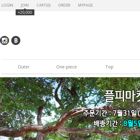
LOGIN
JOIN
CART(
0
)
ORDER
MYPAGE
+20,000
Outer
One-piece
Top