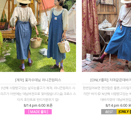
[제작] 꽃자수데님 라니끈원피스
[ONLY플피] 치마같은데바
3년째 사랑받고있는 날으는물고기 제작, 라니끈원피스 시
한번입어보면 편안함은 물론,스타일
리즈가 이번에는 데님버전으로 찾아왔습니다 🤗 크로스 스
지만? 바지 🤭 N년째 사랑받고있는
티치 포인트로 빈티지분위기 업!
데바지였어' 데님버전입니
8/14 pm 6:00 오픈
8/14 pm 6:00 