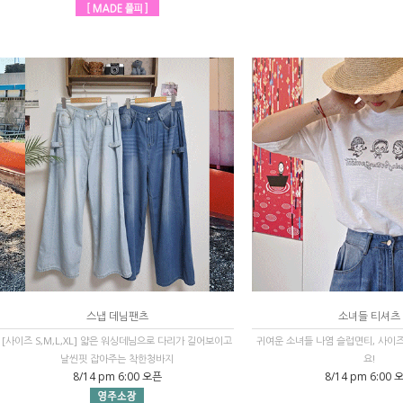
스냅 데님팬츠
소녀들 티셔츠
[사이즈 S,M,L,XL] 얇은 워싱데님으로 다리가 길어보이고
귀여운 소녀들 나염 슬럽면티, 사이
날씬핏 잡아주는 착한청바지
요!
8/14 pm 6:00 오픈
8/14 pm 6:00 