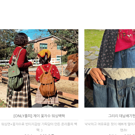
[ONLY플피] 제이 꽃자수 워싱백팩
그리리 데님배기
워싱면+꽃자수로 빈티지감성 가득담아 만든 온리플피 백
낙낙하고 여유로운 핏이 예쁘게 떨어
팩 :)
팬츠!