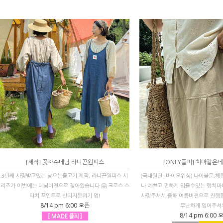
[제작] 꽃자수데님 라니끈원피스
[ONLY플피] 치마같은
3년째 사랑받고있는 날으는물고기 제작, 라니끈원피스 시
(국내원단+바이오워싱) 나이불문,체
리즈가 이번에는 데님버전으로 찾아왔습니다 🤗 크로스 스
나 예쁘고 편하게 입을수있는 랩치마바
티치 포인트로 빈티지분위기 업!
사랑주셔서 올해 여름버젼으로 진행
8/14 pm 6:00 오픈
무난하게 입어주셔
8/14 pm 6:00 