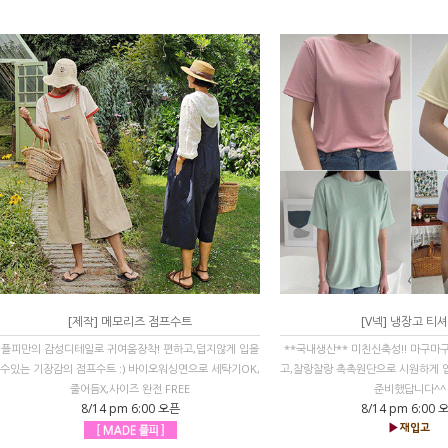
[제작] 메모리즈 점프수트
[V넥] 냉장고 티
플피만의 감성디테일로 귀여움장착! 편하고,덥지않게 입을
**국내생산** 미친신축성!! 마구마
수있는 기장감의 점프수트 :) 바이오워싱면으로 세탁기OK,
고,찰랑찰랑 촉촉원단으로 시원하게 입
줄어듬X,사이즈 완전 FREE
준비했답니다^^
8/14 pm 6:00 오픈
8/14 pm 6:00 