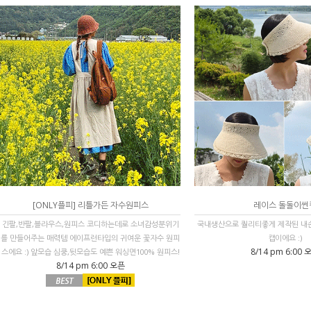
[ONLY플피] 리틀가든 자수원피스
레이스 돌돌이썬
긴팔,반팔,블라우스,원피스 코디하는데로 소녀감성분위기
국내생산으로 퀄리티좋게 제작된 내손
를 만들어주는 매력템 에이프런타입의 귀여운 꽃자수 원피
캡이에요 :)
8/14 pm 6:00 
스에요 :) 앞모습 심쿵,뒷모습도 예쁜 워싱면100% 원피스!
8/14 pm 6:00 오픈