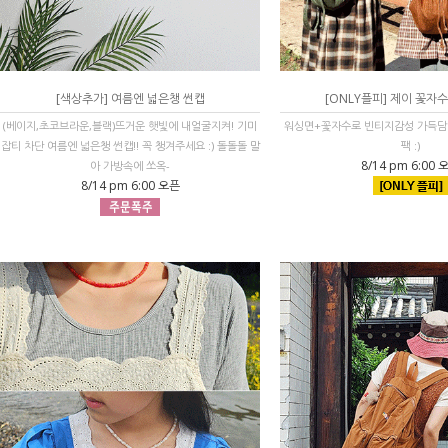
[색상추가] 여름엔 넓은챙 썬캡
[ONLY플피] 제이 꽃자
(베이지,초코브라운,블랙)뜨거운 햇빛에 내얼굴지켜! 기미
워싱면+꽃자수로 빈티지감성 가득담
잡티 차단 여름엔 넓은챙 썬캡!! 꼭 챙겨주세요 :) 돌돌돌 말
팩 :)
8/14 pm 6:00 
아 가방속에 쏘옥-
8/14 pm 6:00 오픈