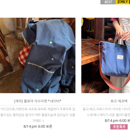
[제작] 플로아 자수자켓 *네이비*
토즈 에코백
가디건으로,자켓으로,셔츠로,로브로 계절마다 두루두루 입
들고,메고,크로스까지! 낙낙한 사이
을수있는 플피감성 꽃자수자켓! 활용도높게 입으실수 있을
느옷에나 매치가 쉬운 퀄리티좋은 
8/14 pm 6:00 
거에요 :)
8/14 pm 6:00 오픈