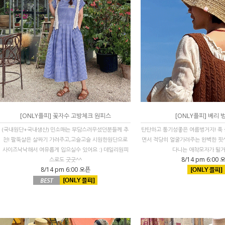
[ONLY플피] 꽃자수 고방체크 원피스
[ONLY플피] 베리 
(국내원단+국내생산) 민소매는 부담스러우셨던분들께 추
탄탄하고 통기성좋은 여름벙거지! 푹
천! 팔뚝살은 살짜기 가려주고,고슬고슬 시원한원단으로
면서 적당히 얼굴가려주는 완벽한 핏^
사이즈낙낙해서 여유롭게 입으실수 있어요 :) 데일리원피
다니는 애착모자가 될거에
8/14 pm 6:00 
스로도 굿굿^^
8/14 pm 6:00 오픈