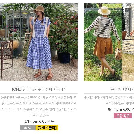
[ONLY플피] 꽃자수 고방체크 원피스
큐트 치마반바
(국내원단+국내생산) 민소매는 부담스러우셨던분들께 추
44~88사이즈까지 모두OK 잔잔하게
천! 팔뚝살은 살짜기 가려주고,고슬고슬 시원한원단으로
로 입을수있는 치마
8/14 pm 6:00 
사이즈낙낙해서 여유롭게 입으실수 있어요 :) 데일리원피
스로도 굿굿^^
8/14 pm 6:00 오픈