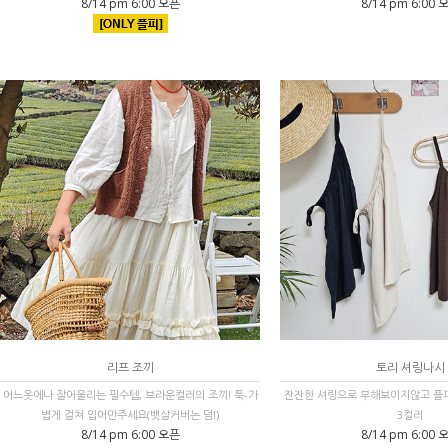
8/14 pm 6:00 오픈
8/14 pm 6:00 
리프 조끼
토리 셔링나시
어느옷에나 잘어울리는 필수템, 브라운컬러의 조끼! 툭-가
잔잔한 셔링으로 부해보이지않고 플
볍게 걸쳐 입어만주세요(뱃살커버는 덤!)
3컬러
8/14 pm 6:00 오픈
8/14 pm 6:00 