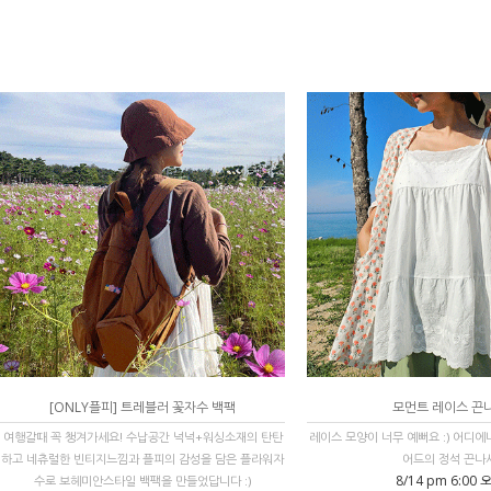
[ONLY플피] 트레블러 꽃자수 백팩
모먼트 레이스 끈
여행갈때 꼭 챙겨가세요! 수납공간 넉넉+워싱소재의 탄탄
레이스 모양이 너무 예뻐요 :) 어디
하고 네츄럴한 빈티지느낌과 플피의 감성을 담은 플라워자
어드의 정석 끈나
8/14 pm 6:00 
수로 보헤미안스타일 백팩을 만들었답니다 :)