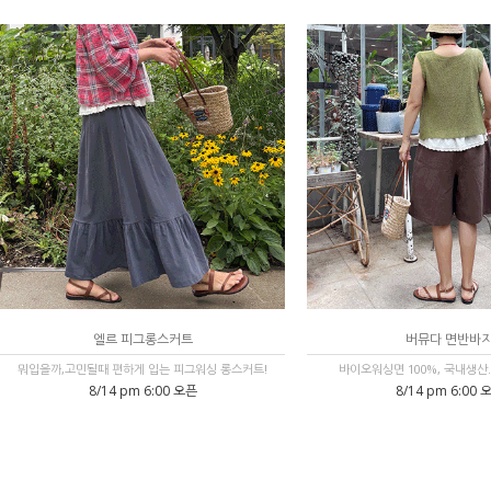
엘르 피그롱스커트
버뮤다 면반바
뭐입을까,고민될때 편하게 입는 피그워싱 롱스커트!
바이오워싱면 100%, 국내생산
8/14 pm 6:00 오픈
8/14 pm 6:00 