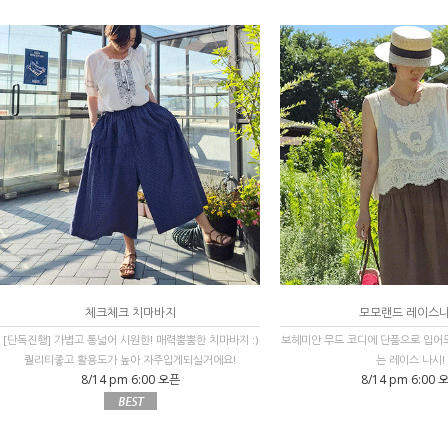
체크체크 치마바지
모모랜드 레이스
[단독진행] 가볍고 통넓어 시원한! 매력뿜뿜한 치마바지 :)
보헤미안 무드 코디에 단품으로 입어
퀄리티좋고 활용도가 높아 자주입게되실거에요!
는 레이스 나시!
8/14 pm 6:00 오픈
8/14 pm 6:00 