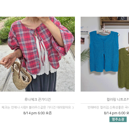
루나체크 끈가디건
컬러링 니트조
체크는 언제나 사랑!! 블라우스같은 가디건 데려왔어요 :)
반해버린 컬러감,신축성좋은 국
8/14 pm 6:00 오픈
8/14 pm 6:00 