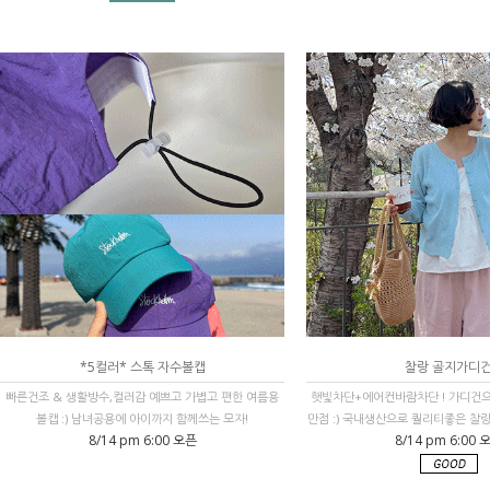
*5컬러* 스톡 자수볼캡
찰랑 골지가디
빠른건조 & 생활방수,컬러감 예쁘고 가볍고 편한 여름용
햇빛차단+에어컨바람차단 ! 가디건
볼캡 :) 남녀공용에 아이까지 함께쓰는 모자!
만점 :) 국내생산으로 퀄리티좋은 찰랑
8/14 pm 6:00 오픈
8/14 pm 6:00 