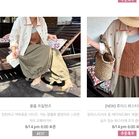
볼륨 프릴팬츠
[NEW] 루이스 뷔스티
탄탄하고 여유로운 사이즈- 저는 깔별로 쟁였어요 :) 요번
원피스,티셔츠 등 레이어드해서 계절
저의 교복바지!!!
실수 있는 뷔스티에 조끼 준비
8/14 pm 6:00 오픈
8/14 pm 6:00 