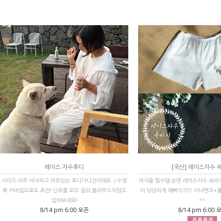
레이스 자수후디
[국산] 레이스자수 
사이즈 아주 넉넉하고 여유있는 후디가디건이에요 :) 수영
여자들 필수템 순면 레이스자수 속바
복 커버업으로도 추천! 단추를 모두 잠궈 블라우스처럼도
이 당당하게 예뻐지기♡ 이너팬츠+
입어보세요!
^^
8/14 pm 6:00 오픈
8/14 pm 6:00 