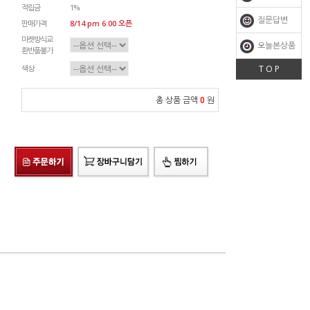
적립금
1%
질문답변
판매가격
8/14 pm 6:00 오픈
마켓방식교
오늘본상품
환반품불가
색상
T O P
총 상품 금액
0
원