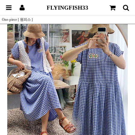
FLYINGFISH33
One-piece [ 원피스 ]