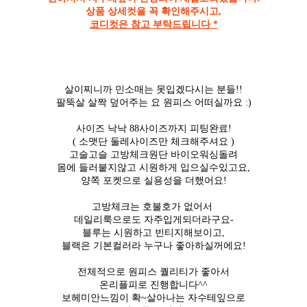
상품 상세컷을 꼭 확인해주시고,
코디컷은 참고 부탁드립니다 *
살이찌니까 민소매는 못입겠다시는 분들!!
팔뚝살 살짝 덮어주는 요 원피스 어떠실까요 :)
사이즈 낙낙 88사이즈까지 피팅완료!
( 소맷단 둘레사이즈만 체크해주셔요 )
고슬고슬 고방체크원단 바이오워싱돌려
몸에 들러붙지않고 시원하게 입으실수있고요,
양쪽 포켓으로 실용성을 더했어요!
고방체크는 호불호가 없어서
데일리룩으로도 자주입게되더라구요-
블루는 시원하고 빈티지해보이고,
블랙은 기본컬러라 누구나 좋아하실꺼에요!
전체적으로 원피스 퀄리티가 좋아서
온리플피로 진행합니다^^
보헤미안느낌이 확~살아나는 자수테잎으로