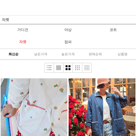
자켓
가디건
야상
코트
자켓
점퍼
최신순
낮은가격
높은가격
판매순위
상품명